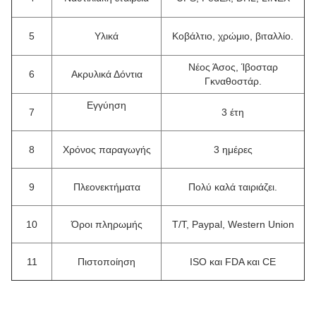
5
Υλικά
Κοβάλτιο, χρώμιο, βιταλλίο.
Νέος Άσος, Ίβοσταρ
6
Ακρυλικά Δόντια
Γκναθοστάρ.
Εγγύηση
7
3 έτη
8
Χρόνος παραγωγής
3 ημέρες
9
Πλεονεκτήματα
Πολύ καλά ταιριάζει.
10
Όροι πληρωμής
T/T, Paypal, Western Union
11
Πιστοποίηση
ISO και FDA και CE