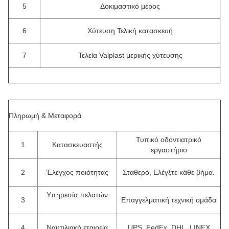
5
Δοκιμαστικό μέρος
6
Χύτευση Τελική κατασκευή
7
Τελεία Valplast μερικής χύτευσης
Πληρωμή & Μεταφορά
Τυπικό οδοντιατρικό
1
Κατασκευαστής
εργαστήριο
2
Έλεγχος ποιότητας
Σταθερό, Ελέγξτε κάθε βήμα.
Υπηρεσία πελατών
3
Επαγγελματική τεχνική ομάδα
4
Ναυτιλιακή εταιρεία
UPS, FedEx, DHL, LINEX