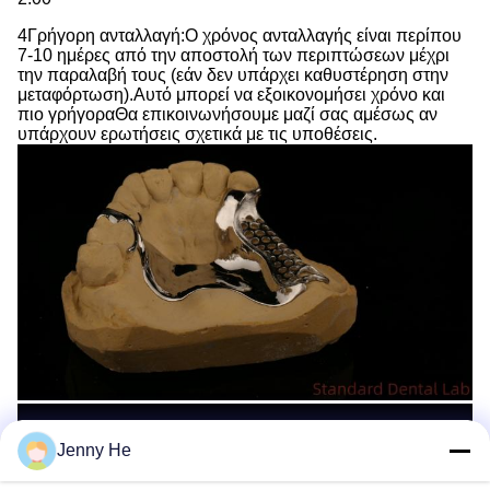
4Γρήγορη ανταλλαγή:Ο χρόνος ανταλλαγής είναι περίπου
7-10 ημέρες από την αποστολή των περιπτώσεων μέχρι
την παραλαβή τους (εάν δεν υπάρχει καθυστέρηση στην
μεταφόρτωση).Αυτό μπορεί να εξοικονομήσει χρόνο και
πιο γρήγοραΘα επικοινωνήσουμε μαζί σας αμέσως αν
υπάρχουν ερωτήσεις σχετικά με τις υποθέσεις.
Jenny He