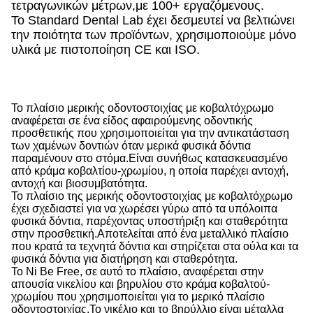
τετραγωνικών μέτρων,με 100+ εργαζόμενους.
Το Standard Dental Lab έχει δεσμευτεί να βελτιώνει
την ποιότητα των προϊόντων, χρησιμοποιούμε μόνο
υλικά με πιστοποίηση CE και ISO.
Το πλαίσιο μερικής οδοντοστοιχίας με κοβαλτόχρωμο
αναφέρεται σε ένα είδος αφαιρούμενης οδοντικής
προσθετικής που χρησιμοποιείται για την αντικατάσταση
των χαμένων δοντιών όταν μερικά φυσικά δόντια
παραμένουν στο στόμα.Είναι συνήθως κατασκευασμένο
από κράμα κοβαλτίου-χρωμίου, η οποία παρέχει αντοχή,
αντοχή και βιοσυμβατότητα.
Το πλαίσιο της μερικής οδοντοστοιχίας με κοβαλτόχρωμο
έχει σχεδιαστεί για να χωρέσει γύρω από τα υπόλοιπα
φυσικά δόντια, παρέχοντας υποστήριξη και σταθερότητα
στην προσθετική.Αποτελείται από ένα μεταλλικό πλαίσιο
που κρατά τα τεχνητά δόντια και στηρίζεται στα ούλα και τα
φυσικά δόντια για διατήρηση και σταθερότητα.
Το Ni Be Free, σε αυτό το πλαίσιο, αναφέρεται στην
απουσία νικελίου και βηρυλίου στο κράμα κοβαλτού-
χρωμίου που χρησιμοποιείται για το μερικό πλαίσιο
οδοντοστοιχίας.Το νικέλιο και το βηρύλλιο είναι μέταλλα