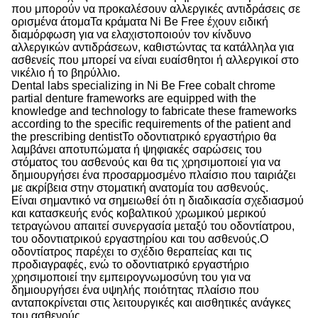
που μπορούν να προκαλέσουν αλλεργικές αντιδράσεις σε
ορισμένα άτομαΤα κράματα Ni Be Free έχουν ειδική
διαμόρφωση για να ελαχιστοποιούν τον κίνδυνο
αλλεργικών αντιδράσεων, καθιστώντας τα κατάλληλα για
ασθενείς που μπορεί να είναι ευαίσθητοι ή αλλεργικοί στο
νικέλιο ή το βηρύλλιο.
Dental labs specializing in Ni Be Free cobalt chrome
partial denture frameworks are equipped with the
knowledge and technology to fabricate these frameworks
according to the specific requirements of the patient and
the prescribing dentistΤο οδοντιατρικό εργαστήριο θα
λαμβάνει αποτυπώματα ή ψηφιακές σαρώσεις του
στόματος του ασθενούς και θα τις χρησιμοποιεί για να
δημιουργήσει ένα προσαρμοσμένο πλαίσιο που ταιριάζει
με ακρίβεια στην στοματική ανατομία του ασθενούς.
Είναι σημαντικό να σημειωθεί ότι η διαδικασία σχεδιασμού
και κατασκευής ενός κοβαλτικού χρωμικού μερικού
τετραγώνου απαιτεί συνεργασία μεταξύ του οδοντίατρου,
του οδοντιατρικού εργαστηρίου και του ασθενούς.Ο
οδοντίατρος παρέχει το σχέδιο θεραπείας και τις
προδιαγραφές, ενώ το οδοντιατρικό εργαστήριο
χρησιμοποιεί την εμπειρογνωμοσύνη του για να
δημιουργήσει ένα υψηλής ποιότητας πλαίσιο που
ανταποκρίνεται στις λειτουργικές και αισθητικές ανάγκες
του ασθενούς.