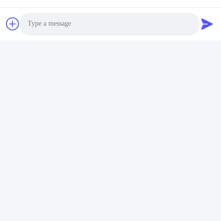
Photo
Video Call
Audio Call
Ετικέτες:
Πλήρης Ακρυλική Οδοντοστοιχία
Ακρυλική Μερική Οδοντοστοιχία