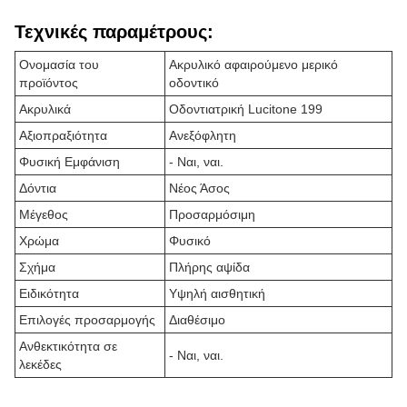
Τεχνικές παραμέτρους:
Ονομασία του
Ακρυλικό αφαιρούμενο μερικό
προϊόντος
οδοντικό
Ακρυλικά
Οδοντιατρική Lucitone 199
Αξιοπραξιότητα
Ανεξόφλητη
Φυσική Εμφάνιση
- Ναι, ναι.
Δόντια
Νέος Άσος
Μέγεθος
Προσαρμόσιμη
Χρώμα
Φυσικό
Σχήμα
Πλήρης αψίδα
Ειδικότητα
Υψηλή αισθητική
Επιλογές προσαρμογής
Διαθέσιμο
Ανθεκτικότητα σε
- Ναι, ναι.
λεκέδες