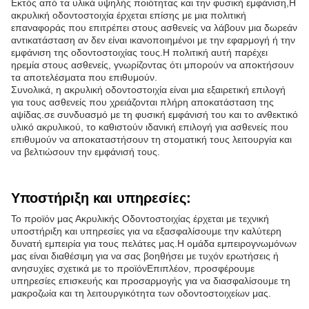
Εκτός από τα υλικά υψηλής ποιότητας και την φυσική εμφάνιση,Η
ακρυλική οδοντοστοιχία έρχεται επίσης με μια πολιτική
επαναφοράς που επιτρέπει στους ασθενείς να λάβουν μια δωρεάν
αντικατάσταση αν δεν είναι ικανοποιημένοι με την εφαρμογή ή την
εμφάνιση της οδοντοστοιχίας τους.Η πολιτική αυτή παρέχει
ηρεμία στους ασθενείς, γνωρίζοντας ότι μπορούν να αποκτήσουν
τα αποτελέσματα που επιθυμούν.
Συνολικά, η ακρυλική οδοντοστοιχία είναι μια εξαιρετική επιλογή
για τους ασθενείς που χρειάζονται πλήρη αποκατάσταση της
αψίδας.σε συνδυασμό με τη φυσική εμφάνισή του και το ανθεκτικό
υλικό ακρυλικού, το καθιστούν ιδανική επιλογή για ασθενείς που
επιθυμούν να αποκαταστήσουν τη στοματική τους λειτουργία και
να βελτιώσουν την εμφάνισή τους.
Υποστήριξη και υπηρεσίες:
Το προϊόν μας Ακρυλικής Οδοντοστοιχίας έρχεται με τεχνική
υποστήριξη και υπηρεσίες για να εξασφαλίσουμε την καλύτερη
δυνατή εμπειρία για τους πελάτες μας.Η ομάδα εμπειρογνωμόνων
μας είναι διαθέσιμη για να σας βοηθήσει με τυχόν ερωτήσεις ή
ανησυχίες σχετικά με το προϊόνΕπιπλέον, προσφέρουμε
υπηρεσίες επισκευής και προσαρμογής για να διασφαλίσουμε τη
μακροζωία και τη λειτουργικότητα των οδοντοστοιχείων μας.